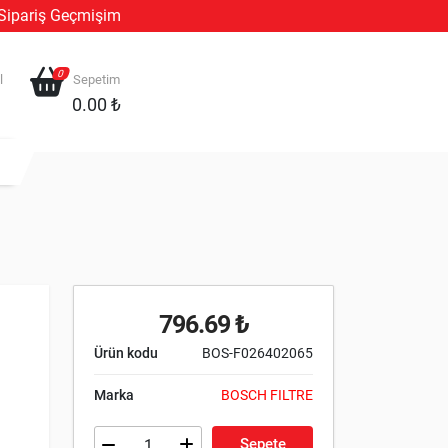
Sipariş Geçmişim
0
l
Sepetim
0.00 ₺
796.69 ₺
Ürün kodu
BOS-F026402065
Marka
BOSCH FILTRE
Sepete