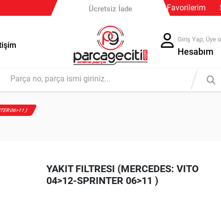
Güvenli Ödeme
Favorilerim
Ücretsiz İade
Giriş Yap, Üye o
tişim
Hesabım
NTER 06>11 )
YAKIT FILTRESI (MERCEDES: VITO
04>12-SPRINTER 06>11 )