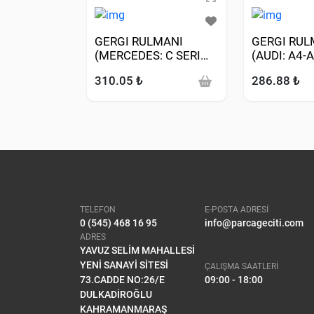
GERGI RULMANI
GERGI RUL
(MERCEDES: C SERI
(AUDI: A4-A
CDI 97-08 E SERI CDI
97>05-Q7 3
310.05 ₺
286.88 ₺
98-09 VIANO 03->
MERCEDES:
VITO 99-> SPRINTER
315 CDI 06
00-09 01-05)
TELEFON
E-POSTA ADRESİ
0 (545) 468 16 95
info@parcageciti.com
ADRES
YAVUZ SELİM MAHALLESİ
YENİ SANAYİ SİTESİ
ÇALIŞMA SAATLERİ
73.CADDE NO:26/E
09:00 - 18:00
DULKADİROĞLU
KAHRAMANMARAŞ