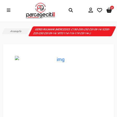
0
GERGI RULMANI (MERCEDES: C180-200-250 CDI 08-14/ E200-
Anasayfa
220-250 CDI 09-14/ VITO 114-116-119 CDI 14< )