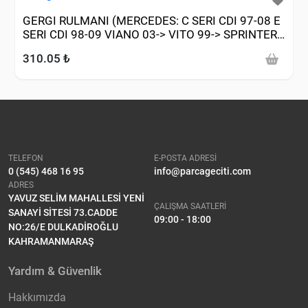
GERGI RULMANI (MERCEDES: C SERI CDI 97-08 E
SERI CDI 98-09 VIANO 03-> VITO 99-> SPRINTER
00-09 01-05)
310.05 ₺
TELEFON
E-POSTA ADRESİ
0 (545) 468 16 95
info@parcageciti.com
ADRES
YAVUZ SELİM MAHALLESİ YENİ
ÇALIŞMA SAATLERİ
SANAYİ SİTESİ 73.CADDE
09:00 - 18:00
NO:26/E DULKADİROĞLU
KAHRAMANMARAŞ
Yardım & Güvenlik
Hakkımızda