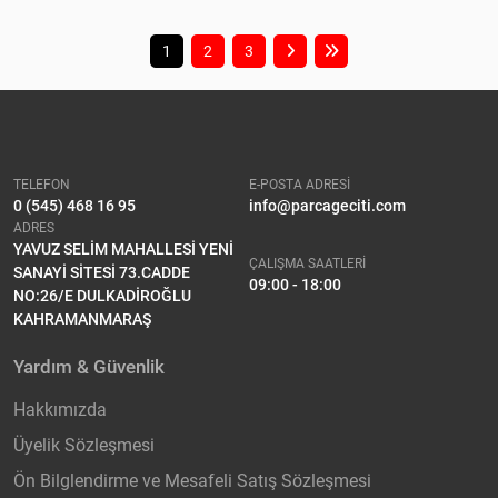
1
2
3
TELEFON
E-POSTA ADRESİ
0 (545) 468 16 95
info@parcageciti.com
ADRES
YAVUZ SELİM MAHALLESİ YENİ
ÇALIŞMA SAATLERİ
SANAYİ SİTESİ 73.CADDE
09:00 - 18:00
NO:26/E DULKADİROĞLU
KAHRAMANMARAŞ
Yardım & Güvenlik
Hakkımızda
Üyelik Sözleşmesi
Ön Bilglendirme ve Mesafeli Satış Sözleşmesi