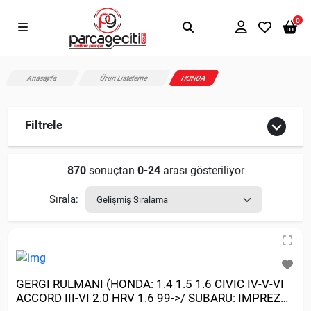
0
Anasayfa
Ürün Listeleme
HONDA
Filtrele
870
sonuçtan
0-24
arası gösteriliyor
Sırala:
GERGI RULMANI (HONDA: 1.4 1.5 1.6 CIVIC IV-V-VI
ACCORD III-VI 2.0 HRV 1.6 99->/ SUBARU: IMPREZA