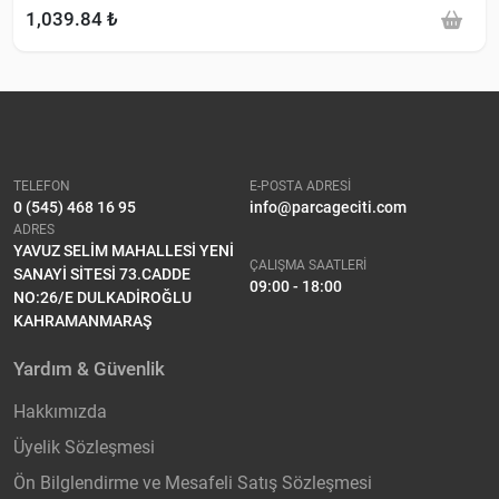
1,039.84 ₺
TELEFON
E-POSTA ADRESİ
0 (545) 468 16 95
info@parcageciti.com
ADRES
YAVUZ SELİM MAHALLESİ YENİ
ÇALIŞMA SAATLERİ
SANAYİ SİTESİ 73.CADDE
09:00 - 18:00
NO:26/E DULKADİROĞLU
KAHRAMANMARAŞ
Yardım & Güvenlik
Hakkımızda
Üyelik Sözleşmesi
Ön Bilglendirme ve Mesafeli Satış Sözleşmesi