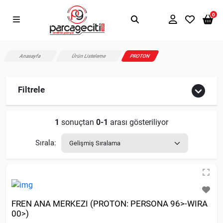
0
Anasayfa
Ürün Listeleme
PROTON
Filtrele
1
sonuçtan
0-1
arası gösteriliyor
Sırala:
FREN ANA MERKEZI (PROTON: PERSONA 96>-WIRA
00>)