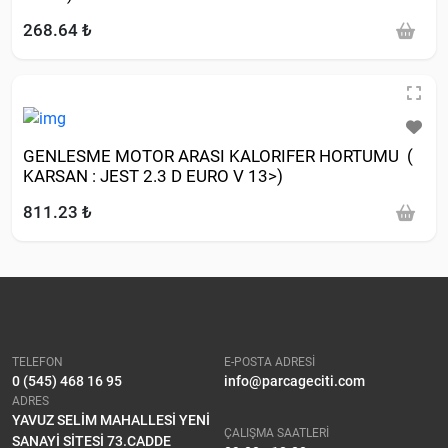
268.64 ₺
GENLESME MOTOR ARASI KALORIFER HORTUMU (
KARSAN : JEST 2.3 D EURO V 13>)
811.23 ₺
TELEFON
E-POSTA ADRESİ
0 (545) 468 16 95
info@parcageciti.com
ADRES
YAVUZ SELİM MAHALLESİ YENİ
ÇALIŞMA SAATLERİ
SANAYİ SİTESİ 73.CADDE