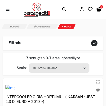
0
Anasayfa
Ürün Listeleme
KARSAN
Filtrele
7
sonuçtan
0-7
arası gösteriliyor
Sırala:
INTERCOOLER GIRIS HORTUMU ( KARSAN : JEST
2.3 D EURO V 2013>)