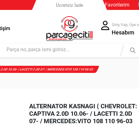
Güvenli Ödeme
Favorilerim
Ücretsiz İade
Giriş Yap, Üye o
tişim
Hesabım
.0D 10.06- / LACETTI 2.0D 07- / MERCEDES:VITO 108 110 96-03
ALTERNATOR KASNAGI ( CHEVROLET:
CAPTIVA 2.0D 10.06- / LACETTI 2.0D
07- / MERCEDES:VITO 108 110 96-03