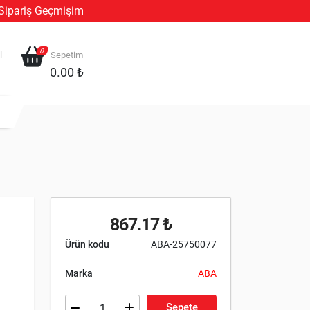
Sipariş Geçmişim
0
l
Sepetim
0.00 ₺
867.17 ₺
Ürün kodu
ABA-25750077
Marka
ABA
Sepete