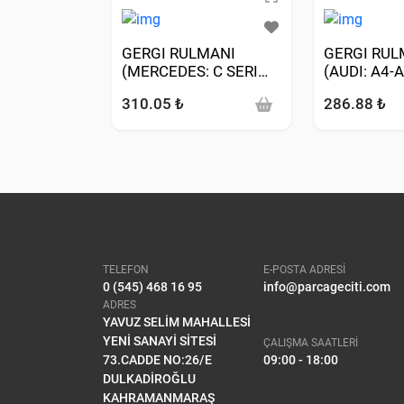
GERGI RULMANI
GERGI RUL
(MERCEDES: C SERI
(AUDI: A4-A
CDI 97-08 E SERI CDI
97>05-Q7 3
310.05 ₺
286.88 ₺
98-09 VIANO 03->
MERCEDES:
VITO 99-> SPRINTER
315 CDI 06
00-09 01-05)
TELEFON
E-POSTA ADRESİ
0 (545) 468 16 95
info@parcageciti.com
ADRES
YAVUZ SELİM MAHALLESİ
YENİ SANAYİ SİTESİ
ÇALIŞMA SAATLERİ
73.CADDE NO:26/E
09:00 - 18:00
DULKADİROĞLU
KAHRAMANMARAŞ