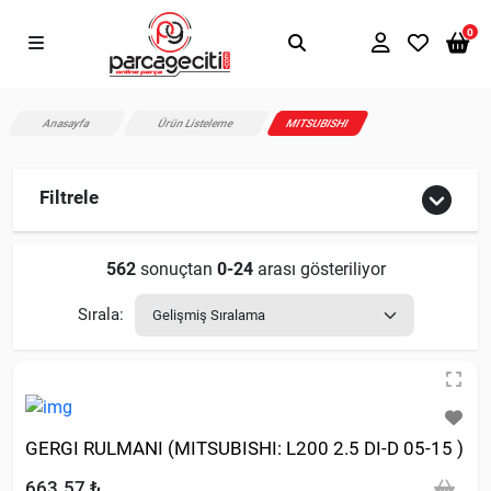
0
Anasayfa
Ürün Listeleme
MITSUBISHI
Filtrele
562
sonuçtan
0-24
arası gösteriliyor
Sırala:
GERGI RULMANI (MITSUBISHI: L200 2.5 DI-D 05-15 )
663.57 ₺