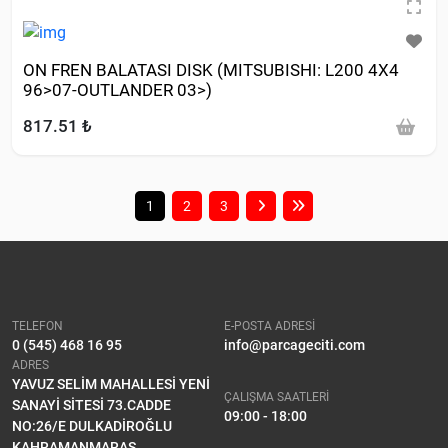
ON FREN BALATASI DISK (MITSUBISHI: L200 4X4
96>07-OUTLANDER 03>)
817.51 ₺
1
2
3
TELEFON
E-POSTA ADRESİ
0 (545) 468 16 95
info@parcageciti.com
ADRES
YAVUZ SELİM MAHALLESİ YENİ
ÇALIŞMA SAATLERİ
SANAYİ SİTESİ 73.CADDE
09:00 - 18:00
NO:26/E DULKADİROĞLU
KAHRAMANMARAŞ