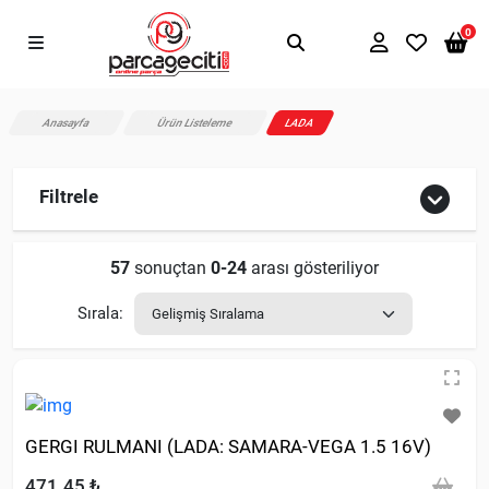
0
Anasayfa
Ürün Listeleme
LADA
Filtrele
57
sonuçtan
0-24
arası gösteriliyor
Sırala:
GERGI RULMANI (LADA: SAMARA-VEGA 1.5 16V)
471.45 ₺