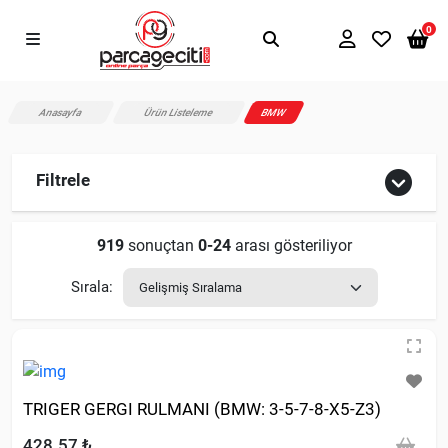
0
Anasayfa
Ürün Listeleme
BMW
Filtrele
919
sonuçtan
0-24
arası gösteriliyor
Sırala:
TRIGER GERGI RULMANI (BMW: 3-5-7-8-X5-Z3)
428.57 ₺