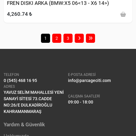
FREN DISKI ARKA (BMW:X5 06<13 - X6 14>)
4,260.74 ₺
1
2
3
TELEFON
E-POSTA ADRESİ
0 (545) 468 16 95
info@parcageciti.com
ADRES
YAVUZ SELİM MAHALLESİ YENİ
ÇALIŞMA SAATLERİ
SANAYİ SİTESİ 73.CADDE
09:00 - 18:00
NO:26/E DULKADİROĞLU
KAHRAMANMARAŞ
Yardım & Güvenlik