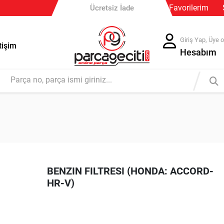
Güvenli Ödeme
Favorilerim
Ücretsiz İade
Giriş Yap, Üye o
tişim
Hesabım
BENZIN FILTRESI (HONDA: ACCORD-
HR-V)