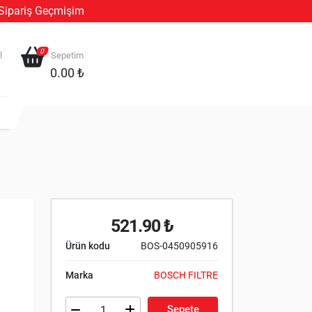
Sipariş Geçmişim
0
l
Sepetim
0.00 ₺
521.90 ₺
Ürün kodu
BOS-0450905916
Marka
BOSCH FILTRE
Sepete