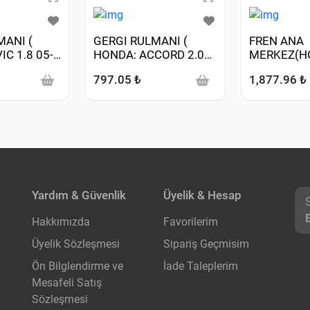
MANI (
GERGI RULMANI (
FREN ANA
IC 1.8 05->
HONDA: ACCORD 2.0
MERKEZ(H
2.4 03-15 CIVIC VII-VIII
20,64 MM 
797.05 ₺
1,877.96 ₺
2.0 TYPER )
Yardım & Güvenlik
Üyelik & Hesap
Hakkımızda
Favorilerim
Üyelik Sözleşmesi
Sipariş Geçmisim
Ön Bilglendirme ve
İade Taleplerim
Mesafeli Satış
Sözleşmesi