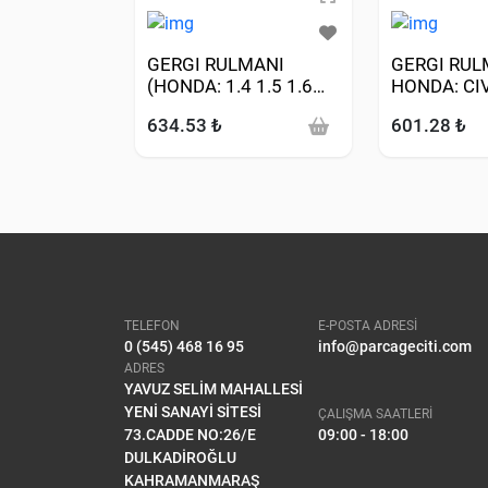
GERGI RULMANI
GERGI RUL
(HONDA: 1.4 1.5 1.6
HONDA: CIV
CIVIC IV-V-VI ACCORD
)
634.53 ₺
601.28 ₺
III-VI 2.0 HRV 1.6 99->/
SUBARU: IMPREZA 1.6
1.8 2.0 92-08 )
TELEFON
E-POSTA ADRESİ
0 (545) 468 16 95
info@parcageciti.com
ADRES
YAVUZ SELİM MAHALLESİ
YENİ SANAYİ SİTESİ
ÇALIŞMA SAATLERİ
73.CADDE NO:26/E
09:00 - 18:00
DULKADİROĞLU
KAHRAMANMARAŞ