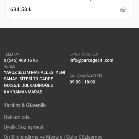
IMPREZA 1.6 1.8 2.0 92-08 )
634.53 ₺
TELEFON
E-POSTA ADRESİ
0 (545) 468 16 95
info@parcageciti.com
ADRES
YAVUZ SELİM MAHALLESİ YENİ
ÇALIŞMA SAATLERİ
SANAYİ SİTESİ 73.CADDE
09:00 - 18:00
NO:26/E DULKADİROĞLU
KAHRAMANMARAŞ
Yardım & Güvenlik
Hakkımızda
Üyelik Sözleşmesi
Ön Bilglendirme ve Mesafeli Satış Sözleşmesi