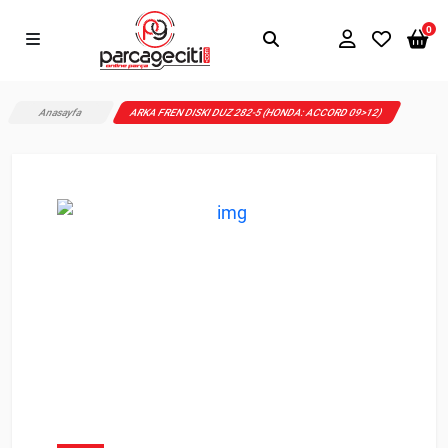
0
Anasayfa
ARKA FREN DISKI DUZ 282-5 (HONDA: ACCORD 09>12)