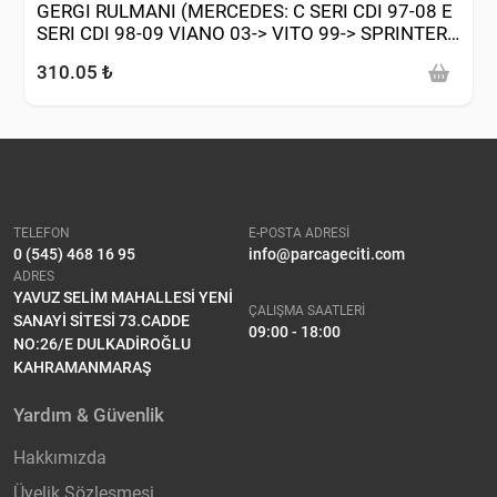
GERGI RULMANI (MERCEDES: C SERI CDI 97-08 E
SERI CDI 98-09 VIANO 03-> VITO 99-> SPRINTER
00-09 01-05)
310.05 ₺
TELEFON
E-POSTA ADRESİ
0 (545) 468 16 95
info@parcageciti.com
ADRES
YAVUZ SELİM MAHALLESİ YENİ
ÇALIŞMA SAATLERİ
SANAYİ SİTESİ 73.CADDE
09:00 - 18:00
NO:26/E DULKADİROĞLU
KAHRAMANMARAŞ
Yardım & Güvenlik
Hakkımızda
Üyelik Sözleşmesi