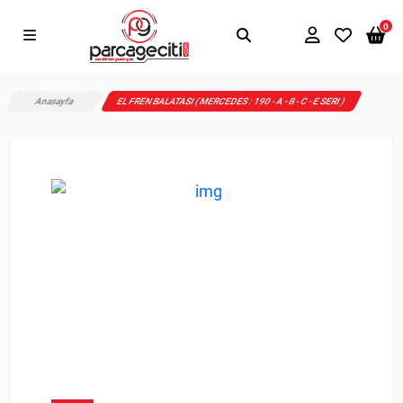
0
Anasayfa
EL FREN BALATASI ( MERCEDES : 190 - A - B - C - E SERI )