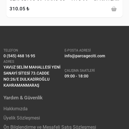
00-09 01-05)
310.05 ₺
TELEFON
E-POSTA ADRESİ
0 (545) 468 16 95
info@parcageciti.com
ADRES
YAVUZ SELİM MAHALLESİ YENİ
ÇALIŞMA SAATLERİ
SANAYİ SİTESİ 73.CADDE
09:00 - 18:00
NO:26/E DULKADİROĞLU
KAHRAMANMARAŞ
Yardım & Güvenlik
Hakkımızda
Üyelik Sözleşmesi
Ön Bilglendirme ve Mesafeli Satış Sözleşmesi