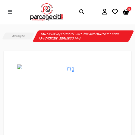
0
YAG FILTRESI ( PEUGEOT : 301-308-508-PARTNER 1.6HDI
Anasayfa
15>/CITROEN : BERLINGO 14>)