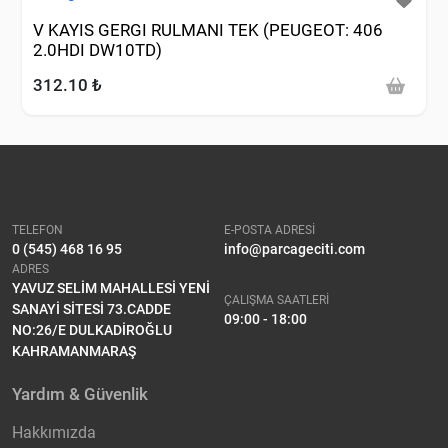
V KAYIS GERGI RULMANI TEK (PEUGEOT: 406
2.0HDI DW10TD)
312.10 ₺
TELEFON
E-POSTA ADRESİ
0 (545) 468 16 95
info@parcageciti.com
ADRES
YAVUZ SELİM MAHALLESİ YENİ
ÇALIŞMA SAATLERİ
SANAYİ SİTESİ 73.CADDE
09:00 - 18:00
NO:26/E DULKADİROĞLU
KAHRAMANMARAŞ
Yardım & Güvenlik
Hakkımızda