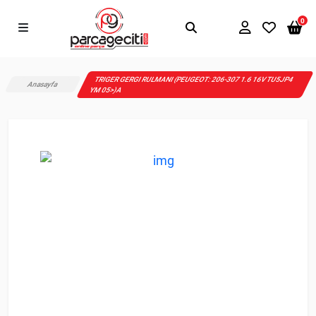
0
TRIGER GERGI RULMANI (PEUGEOT: 206-307 1.6 16V TU5JP4
Anasayfa
YM 05>)A