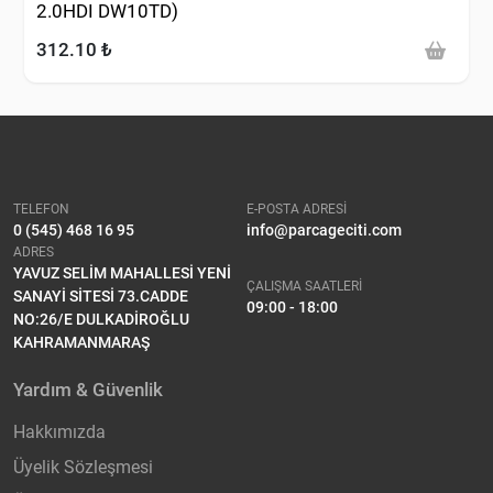
2.0HDI DW10TD)
312.10 ₺
TELEFON
E-POSTA ADRESİ
0 (545) 468 16 95
info@parcageciti.com
ADRES
YAVUZ SELİM MAHALLESİ YENİ
ÇALIŞMA SAATLERİ
SANAYİ SİTESİ 73.CADDE
09:00 - 18:00
NO:26/E DULKADİROĞLU
KAHRAMANMARAŞ
Yardım & Güvenlik
Hakkımızda
Üyelik Sözleşmesi