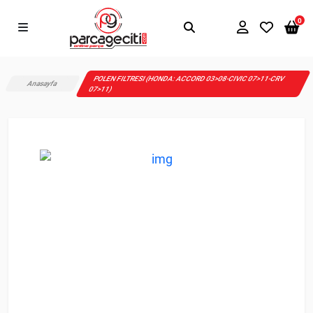
0
POLEN FILTRESI (HONDA: ACCORD 03>08-CIVIC 07>11-CRV
Anasayfa
07>11)