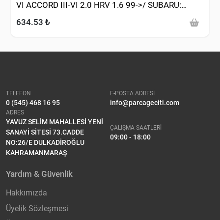
VI ACCORD III-VI 2.0 HRV 1.6 99->/ SUBARU:
IMPREZA 1.6 1.8 2.0 92-08 )
634.53 ₺
TELEFON
E-POSTA ADRESİ
0 (545) 468 16 95
info@parcageciti.com
ADRES
YAVUZ SELİM MAHALLESİ YENİ
ÇALIŞMA SAATLERİ
SANAYİ SİTESİ 73.CADDE
09:00 - 18:00
NO:26/E DULKADİROĞLU
KAHRAMANMARAŞ
Yardım & Güvenlik
Hakkımızda
Üyelik Sözleşmesi