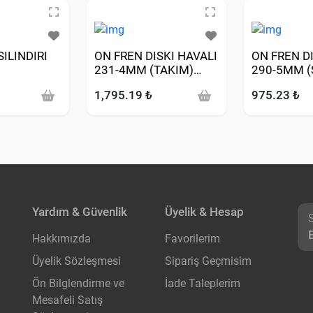
ILINDIRI
ON FREN DISKI HAVALI
ON FREN D
231-4MM (TAKIM)
290-5MM (
I:GRAND
(SUZUKI: ALTO 94>02-
VITARA 90>
1,795.19 ₺
975.23 ₺
05 1.6-
SWIFT 89>01)
SX4 96>)
 MM
Yardım & Güvenlik
Üyelik & Hesap
Hakkımızda
Favorilerim
Üyelik Sözleşmesi
Sipariş Geçmisim
Ön Bilglendirme ve
İade Taleplerim
Mesafeli Satış