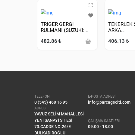
TRIGER GERGI
TEKERLEK S
RULMANI (SUZUKI:
ARKA
GRAND VITARA 1.9
SAG(SUZUK
482.86 ₺
406.13 ₺
DDIS 01>)
VITARA 98>
2.0)22,20
TELEFON
E-POSTA ADRESİ
0 (545) 468 16 95
info@parcageciti.com
ADRES
YAVUZ SELİM MAHALLESİ
YENİ SANAYİ SİTESİ
ÇALIŞMA SAATLERİ
73.CADDE NO:26/E
09:00 - 18:00
DULKADİROĞLU