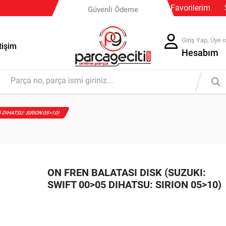
Favorilerim
Güvenli Ödeme
Güvenli Ödeme
Ücretsiz İade
Giriş Yap, Üye o
tişim
Hesabım
5 DIHATSU: SIRION 05>10)
ON FREN BALATASI DISK (SUZUKI:
SWIFT 00>05 DIHATSU: SIRION 05>10)