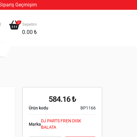
Sipariş Geçmişim
0
l
Sepetim
0.00 ₺
584.16 ₺
Ürün kodu
BP1166
DJ PARTS FREN DISK
Marka
BALATA