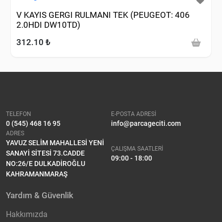
V KAYIS GERGI RULMANI TEK (PEUGEOT: 406
2.0HDI DW10TD)
312.10 ₺
TELEFON
E-POSTA ADRESİ
0 (545) 468 16 95
info@parcageciti.com
ADRES
YAVUZ SELİM MAHALLESİ YENİ
ÇALIŞMA SAATLERİ
SANAYİ SİTESİ 73.CADDE
09:00 - 18:00
NO:26/E DULKADİROĞLU
KAHRAMANMARAŞ
Yardım & Güvenlik
Hakkımızda