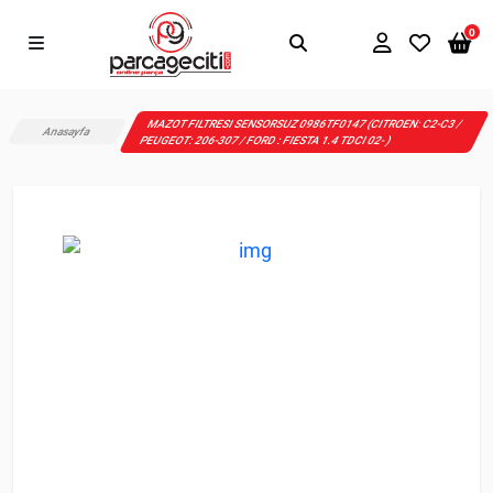
0
MAZOT FILTRESI SENSORSUZ 0986TF0147 (CITROEN: C2-C3 /
Anasayfa
PEUGEOT: 206-307 / FORD : FIESTA 1.4 TDCI 02- )