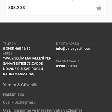
CRDI 02> )
808.20 ₺
TELEFON
E-POSTA ADRESİ
0 (545) 468 16 95
info@parcageciti.com
ADRES
YAVUZ SELİM MAHALLESİ YENİ
ÇALIŞMA SAATLERİ
SANAYİ SİTESİ 73.CADDE
09:00 - 18:00
NO:26/E DULKADİROĞLU
KAHRAMANMARAŞ
Yardım & Güvenlik
Hakkımızda
Üyelik Sözleşmesi
Ön Bilglendirme ve Mesafeli Satış Sözleşmesi