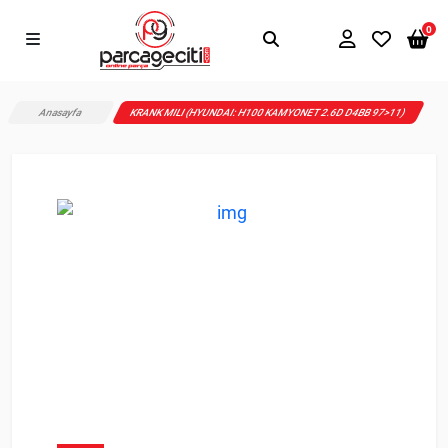
0
Anasayfa
KRANK MILI (HYUNDAI: H100 KAMYONET 2.6D D4BB 97>11)