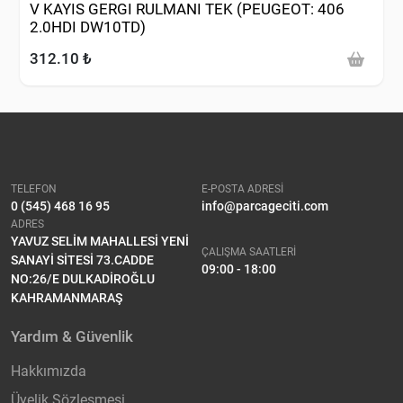
V KAYIS GERGI RULMANI TEK (PEUGEOT: 406
2.0HDI DW10TD)
312.10 ₺
TELEFON
E-POSTA ADRESİ
0 (545) 468 16 95
info@parcageciti.com
ADRES
YAVUZ SELİM MAHALLESİ YENİ
ÇALIŞMA SAATLERİ
SANAYİ SİTESİ 73.CADDE
09:00 - 18:00
NO:26/E DULKADİROĞLU
KAHRAMANMARAŞ
Yardım & Güvenlik
Hakkımızda
Üyelik Sözleşmesi