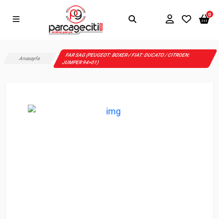
0
FAR SAG (PEUGEOT: BOXER-/ FIAT: DUCATO / CITROEN:
Anasayfa
JUMPER 94>01)