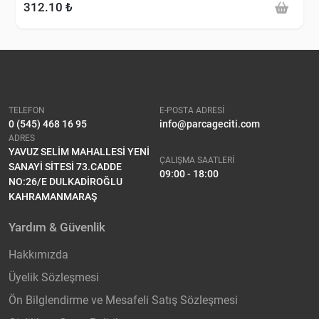
312.10 ₺
TELEFON
E-POSTA ADRESİ
0 (545) 468 16 95
info@parcageciti.com
ADRES
YAVUZ SELİM MAHALLESİ YENİ
ÇALIŞMA SAATLERİ
SANAYİ SİTESİ 73.CADDE
09:00 - 18:00
NO:26/E DULKADİROĞLU
KAHRAMANMARAŞ
Yardım & Güvenlik
Hakkımızda
Üyelik Sözleşmesi
Ön Bilglendirme ve Mesafeli Satış Sözleşmesi