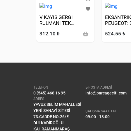
V KAYIS GERGI
EKSANTRIK 
RULMANI TEK
PEUGEOT: 
(PEUGEOT: 406 2.0HDI
3008 306 3
312.10 ₺
524.55 ₺
DW10TD)
5008 508 I
EXPERT PA
CITROE
TELEFON
E-POSTA ADRESİ
0 (545) 468 16 95
info@parcageciti.com
ADRES
YAVUZ SELİM MAHALLESİ
YENİ SANAYİ SİTESİ
ÇALIŞMA SAATLERİ
73.CADDE NO:26/E
09:00 - 18:00
DULKADİROĞLU
KAHRAMANMARAŞ