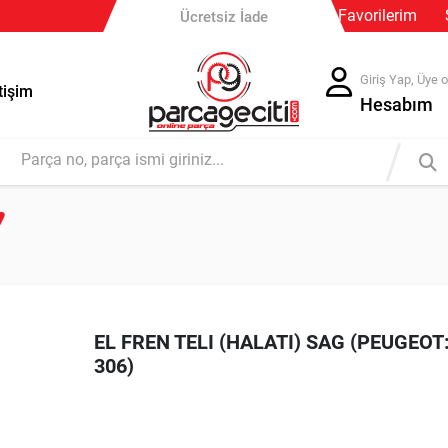
Güvenli Ödeme
Favorilerim
Ücretsiz İade
Giriş Yap, Üye o
tişim
Hesabım
EL FREN TELI (HALATI) SAG (PEUGEOT
306)