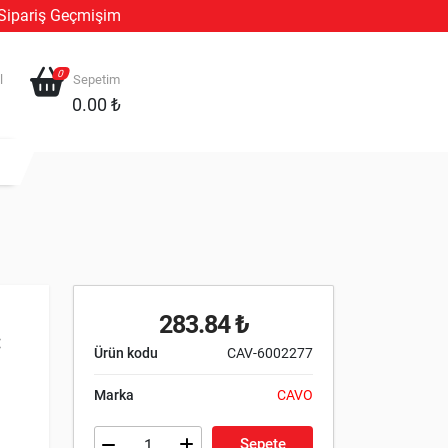
Sipariş Geçmişim
0
l
Sepetim
0.00 ₺
283.84 ₺
:
Ürün kodu
CAV-6002277
Marka
CAVO
Sepete