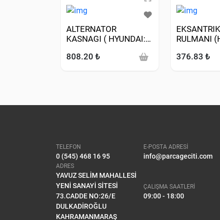
ALTERNATOR
EKSANTRIK
KASNAGI ( HYUNDAI:
RULMANI (
SANTAFE 2.0 CRDI 02>
ACCENT-ERA
808.20 ₺
376.83 ₺
/ TUCSON 2.0 CRDI
07>12-GETZ
02> / SPORTAGE 2.0
06>10)
CRDI 02> )
TELEFON
E-POSTA ADRESİ
0 (545) 468 16 95
info@parcageciti.com
ADRES
YAVUZ SELİM MAHALLESİ
YENİ SANAYİ SİTESİ
ÇALIŞMA SAATLERİ
73.CADDE NO:26/E
09:00 - 18:00
DULKADİROĞLU
KAHRAMANMARAŞ