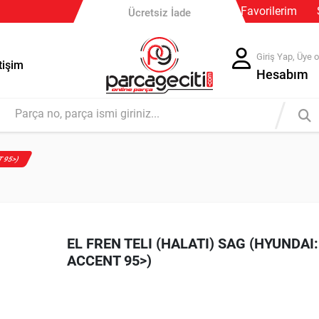
Güvenli Ödeme
Favorilerim
Ücretsiz İade
Giriş Yap, Üye o
tişim
Hesabım
T 95>)
EL FREN TELI (HALATI) SAG (HYUNDAI:
ACCENT 95>)