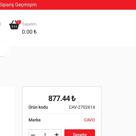
Sipariş Geçmişim
0
l
Sepetim
0.00 ₺
877.44 ₺
Ürün kodu
CAV-2702614
Marka
CAVO
Sepete