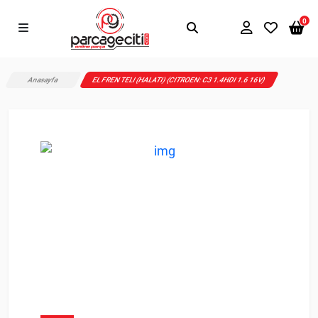
0
Anasayfa
EL FREN TELI (HALATI) (CITROEN: C3 1.4HDI 1.6 16V)