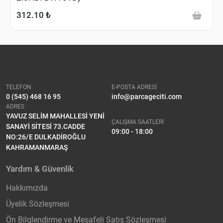
312.10 ₺
TELEFON
E-POSTA ADRESİ
0 (545) 468 16 95
info@parcageciti.com
ADRES
YAVUZ SELİM MAHALLESİ YENİ
ÇALIŞMA SAATLERİ
SANAYİ SİTESİ 73.CADDE
09:00 - 18:00
NO:26/E DULKADİROĞLU
KAHRAMANMARAŞ
Yardım & Güvenlik
Hakkımızda
Üyelik Sözleşmesi
Ön Bilglendirme ve Mesafeli Satış Sözleşmesi