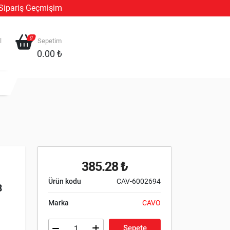
Sipariş Geçmişim
0
l
Sepetim
0.00 ₺
385.28 ₺
Ürün kodu
CAV-6002694
8
Marka
CAVO
Sepete