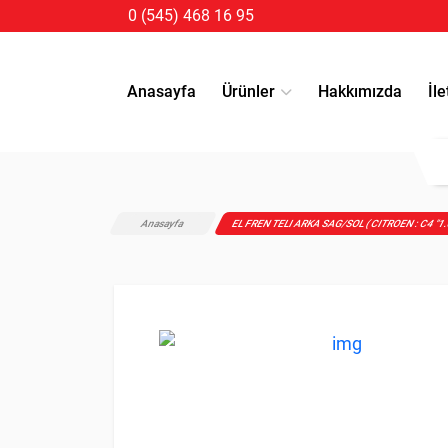
0 (545) 468 16 95
Anasayfa
Ürünler
Hakkımızda
İle
Anasayfa
EL FREN TELI ARKA SAG/SOL ( CITROEN : C4 "1.