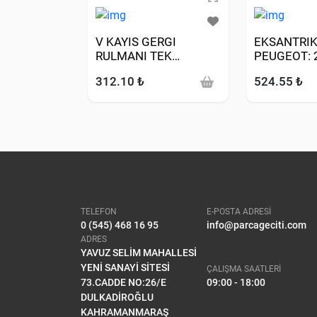
V KAYIS GERGI
EKSANTRIK 
RULMANI TEK
PEUGEOT: 
(PEUGEOT: 406 2.0HDI
3008 306 3
312.10 ₺
524.55 ₺
DW10TD)
5008 508 I
EXPERT PA
CITROE
TELEFON
E-POSTA ADRESİ
0 (545) 468 16 95
info@parcageciti.com
ADRES
YAVUZ SELİM MAHALLESİ
YENİ SANAYİ SİTESİ
ÇALIŞMA SAATLERİ
73.CADDE NO:26/E
09:00 - 18:00
DULKADİROĞLU
KAHRAMANMARAŞ