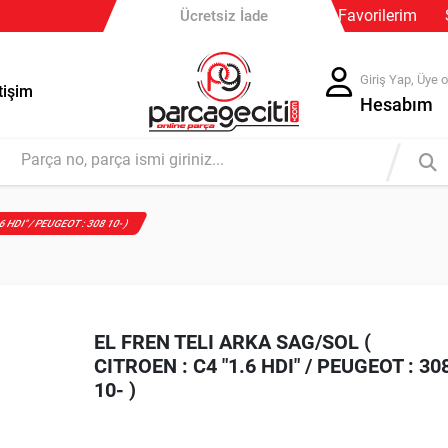
Güvenli Ödeme
Favorilerim
Ücretsiz İade
Giriş Yap, Üye o
tişim
Hesabım
6 HDI" / PEUGEOT : 308 10- )
EL FREN TELI ARKA SAG/SOL (
CITROEN : C4 "1.6 HDI" / PEUGEOT : 30
10- )