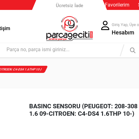
Favorilerim
Ücretsiz İade
Giriş Yap, Üye o
tişim
Hesabım
ITROEN: C4-DS4 1.6THP 10-)
BASINC SENSORU (PEUGEOT: 208-308
1.6 09-CITROEN: C4-DS4 1.6THP 10-)