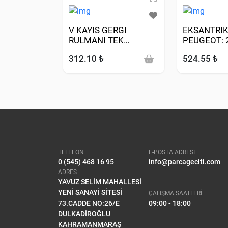
V KAYIS GERGI
EKSANTRIK 
RULMANI TEK
PEUGEOT: 
(PEUGEOT: 406 2.0HDI
3008 306 3
312.10 ₺
524.55 ₺
DW10TD)
5008 508 I
EXPERT PA
CITROE
TELEFON
E-POSTA ADRESİ
0 (545) 468 16 95
info@parcageciti.com
ADRES
YAVUZ SELİM MAHALLESİ
YENİ SANAYİ SİTESİ
ÇALIŞMA SAATLERİ
73.CADDE NO:26/E
09:00 - 18:00
DULKADİROĞLU
KAHRAMANMARAŞ