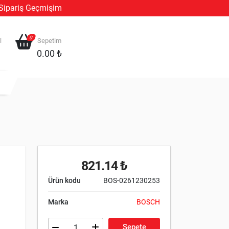
Sipariş Geçmişim
0
l
Sepetim
0.00 ₺
821.14 ₺
Ürün kodu
BOS-0261230253
Marka
BOSCH
Sepete