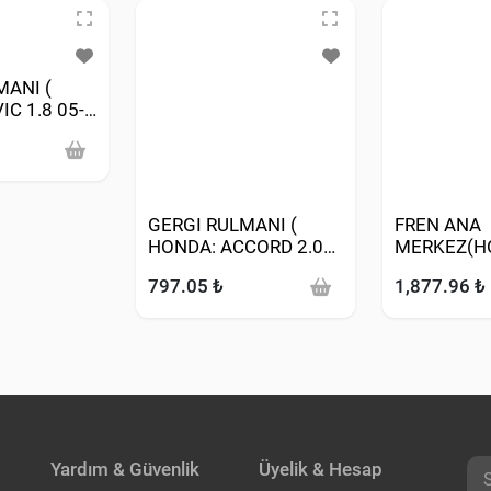
MANI (
IC 1.8 05->
GERGI RULMANI (
FREN ANA
HONDA: ACCORD 2.0
MERKEZ(H
2.4 03-15 CIVIC VII-VIII
20,64 MM 
797.05 ₺
1,877.96 ₺
2.0 TYPER )
Yardım & Güvenlik
Üyelik & Hesap