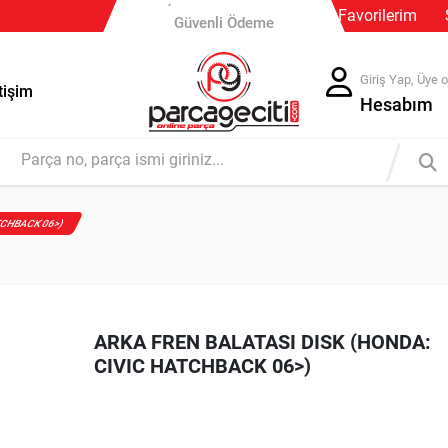
Favorilerim
Güvenli Ödeme
Güvenli Ödeme
Ücretsiz İade
Giriş Yap, Üye o
tişim
Hesabım
ATCHBACK 06>)
ARKA FREN BALATASI DISK (HONDA:
CIVIC HATCHBACK 06>)