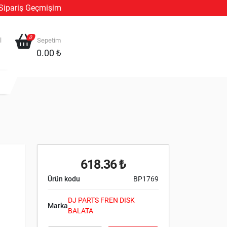
Sipariş Geçmişim
0
l
Sepetim
0.00 ₺
618.36 ₺
Ürün kodu
BP1769
DJ PARTS FREN DISK
Marka
BALATA