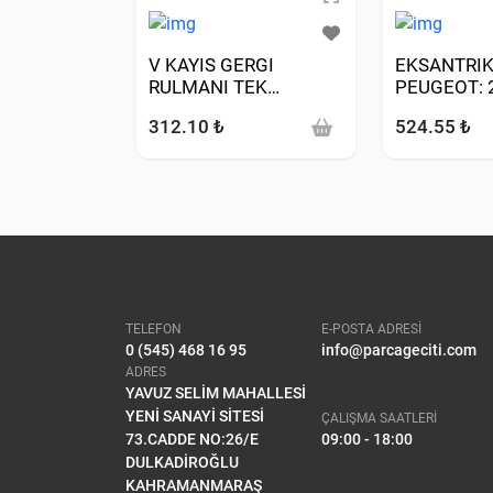
V KAYIS GERGI
EKSANTRIK 
RULMANI TEK
PEUGEOT: 
(PEUGEOT: 406 2.0HDI
3008 306 3
312.10 ₺
524.55 ₺
DW10TD)
5008 508 I
EXPERT PA
CITROE
TELEFON
E-POSTA ADRESİ
0 (545) 468 16 95
info@parcageciti.com
ADRES
YAVUZ SELİM MAHALLESİ
YENİ SANAYİ SİTESİ
ÇALIŞMA SAATLERİ
73.CADDE NO:26/E
09:00 - 18:00
DULKADİROĞLU
KAHRAMANMARAŞ