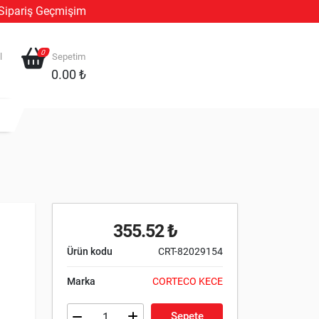
Sipariş Geçmişim
0
l
Sepetim
0.00 ₺
355.52 ₺
Ürün kodu
CRT-82029154
Marka
CORTECO KECE
Sepete