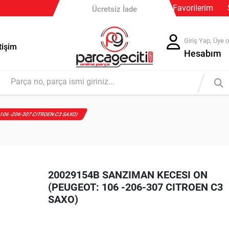
Favorilerim
Ücretsiz İade
Giriş Yap, Üye o
tişim
Hesabım
106 -206-307 CITROEN C3 SAXO)
20029154B SANZIMAN KECESI ON
(PEUGEOT: 106 -206-307 CITROEN C3
SAXO)