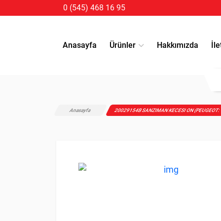
0 (545) 468 16 95
Anasayfa
Ürünler
Hakkımızda
İle
Anasayfa
20029154B SANZIMAN KECESI ON (PEUGEOT: 