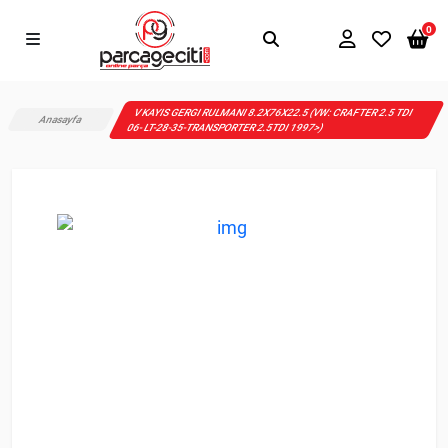
0
V KAYIS GERGI RULMANI 8.2X76X22.5 (VW: CRAFTER 2.5 TDI
Anasayfa
06- LT-28-35-TRANSPORTER 2.5TDI 1997>)