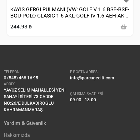
KAYIS GERGI RULMANI (VW: GOLF V 1.6 BSE-BSF-
BGU-POLO CLASIC 1.6 AKL-GOLF IV 1.6 AEH-AKL-
BFQ-PASSAT-JETTA 2.0FSI BLR 1.6 BSE-BSF)
244.93 ₺
TELEFON
E-POSTA ADRESİ
0 (545) 468 16 95
info@parcageciti.com
ADRES
YAVUZ SELİM MAHALLESİ YENİ
ÇALIŞMA SAATLERİ
SANAYİ SİTESİ 73.CADDE
09:00 - 18:00
NO:26/E DULKADİROĞLU
KAHRAMANMARAŞ
Yardım & Güvenlik
Hakkımızda