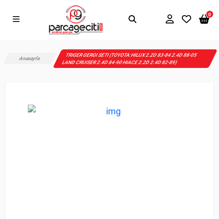
0
TRIGER GERGI SETI (TOYOTA:HILUX 2.2D 83-84 2.4D 88-05
Anasayfa
LAND CRUISER 2.4D 84-90 HIACE 2.2D 2.4D 82-89)