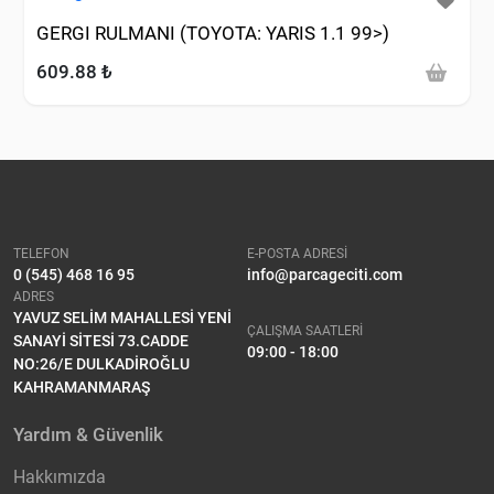
GERGI RULMANI (TOYOTA: YARIS 1.1 99>)
609.88 ₺
TELEFON
E-POSTA ADRESİ
0 (545) 468 16 95
info@parcageciti.com
ADRES
YAVUZ SELİM MAHALLESİ YENİ
ÇALIŞMA SAATLERİ
SANAYİ SİTESİ 73.CADDE
09:00 - 18:00
NO:26/E DULKADİROĞLU
KAHRAMANMARAŞ
Yardım & Güvenlik
Hakkımızda