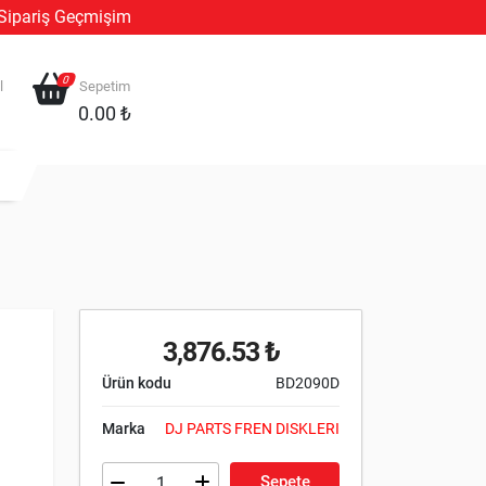
Sipariş Geçmişim
0
l
Sepetim
0.00 ₺
3,876.53 ₺
Ürün kodu
BD2090D
Marka
DJ PARTS FREN DISKLERI
Sepete