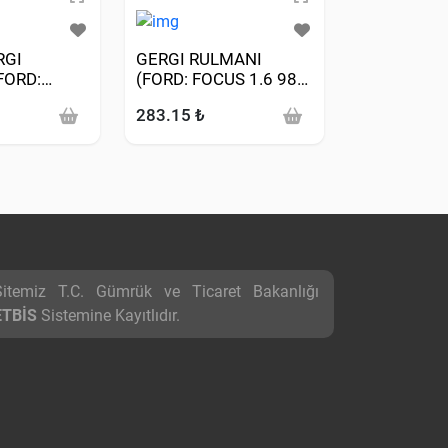
RGI
GERGI RULMANI
GERGI RUL
FORD:
(FORD: FOCUS 1.6 98>
(FORD: RA
CONNECT
/ VW: T5- GOLF IV 2.8
11-> TRANS
283.15 ₺
543.57 ₺
8DI 02>)
V6-3.2 V6 R32)
Sitemiz T.C. Gümrük ve Ticaret Bakanlığı
ETBİS
Sistemine Kayıtlıdır.