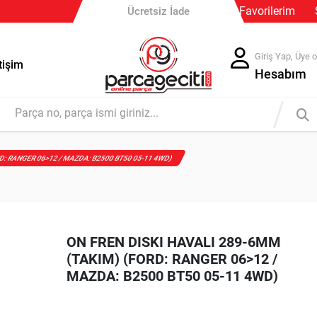
Güvenli Ödeme
Favorilerim
Ücretsiz İade
Giriş Yap, Üye o
tişim
Hesabım
RD: RANGER 06>12 / MAZDA: B2500 BT50 05-11 4WD)
ON FREN DISKI HAVALI 289-6MM
(TAKIM) (FORD: RANGER 06>12 /
MAZDA: B2500 BT50 05-11 4WD)