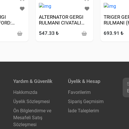
RGI
ALTERNATOR GERGI
TRIGER GE
FORD:
RULMANI CIVATALI
RULMANI (
NDEO 1.6-
(FORD: FOCUS-
TRANSIT-
547.33 ₺
693.91 ₺
00)
TRANSIT CONNECT
1.8TDCI-1.
BM 1.8TDI)
Yardım & Güvenlik
Üyelik & Hesap
Hakkımızda
Favorilerim
Üyelik Sözleşmesi
Sipariş Geçmisim
Ön Bilglendirme ve
İade Taleplerim
Mesafeli Satış
Sözleşmesi