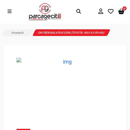
0
Anasayfa
ON FREN BALATASI DISK (TOYOTA: RAV 4 II 00>06)