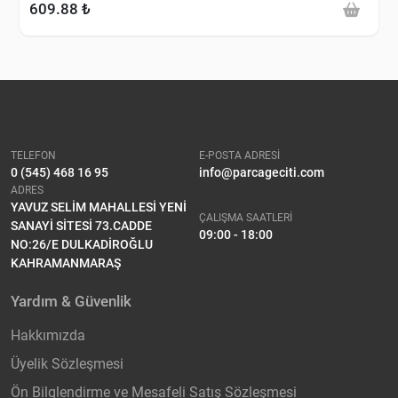
609.88 ₺
TELEFON
E-POSTA ADRESİ
0 (545) 468 16 95
info@parcageciti.com
ADRES
YAVUZ SELİM MAHALLESİ YENİ
ÇALIŞMA SAATLERİ
SANAYİ SİTESİ 73.CADDE
09:00 - 18:00
NO:26/E DULKADİROĞLU
KAHRAMANMARAŞ
Yardım & Güvenlik
Hakkımızda
Üyelik Sözleşmesi
Ön Bilglendirme ve Mesafeli Satış Sözleşmesi