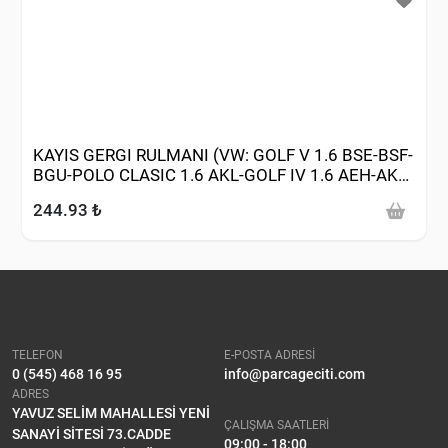
KAYIS GERGI RULMANI (VW: GOLF V 1.6 BSE-BSF-
BGU-POLO CLASIC 1.6 AKL-GOLF IV 1.6 AEH-AKL-
BFQ-PASSAT-JETTA 2.0FSI BLR 1.6 BSE-BSF)
244.93 ₺
TELEFON
E-POSTA ADRESİ
0 (545) 468 16 95
info@parcageciti.com
ADRES
YAVUZ SELİM MAHALLESİ YENİ
ÇALIŞMA SAATLERİ
SANAYİ SİTESİ 73.CADDE
09:00 - 18:00