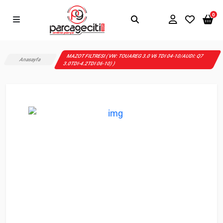
0
MAZOT FILTRESI ( VW: TOUAREG 3.0 V6 TDI 04-10/AUDI: Q7
Anasayfa
3.0TDI-4.2TDI 06-10) )