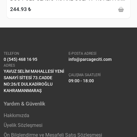
BFQ-PASSAT-JETTA 2.0FSI BLR 1.6 BSE-BSF)
244.93 ₺
TELEFON
E-POSTA ADRESİ
0 (545) 468 16 95
info@parcageciti.com
ADRES
YAVUZ SELİM MAHALLESİ YENİ
ÇALIŞMA SAATLERİ
SANAYİ SİTESİ 73.CADDE
09:00 - 18:00
NO:26/E DULKADİROĞLU
KAHRAMANMARAŞ
Yardım & Güvenlik
Hakkımızda
Üyelik Sözleşmesi
Ön Bilglendirme ve Mesafeli Satış Sözleşmesi