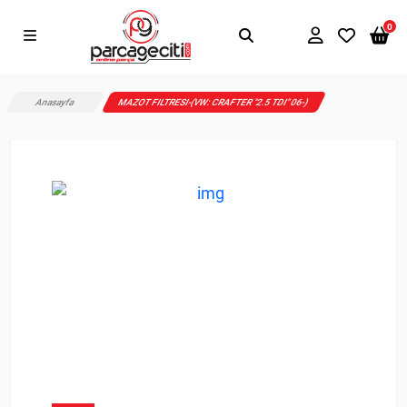
0
Anasayfa
MAZOT FILTRESI-(VW: CRAFTER "2.5 TDI" 06-)