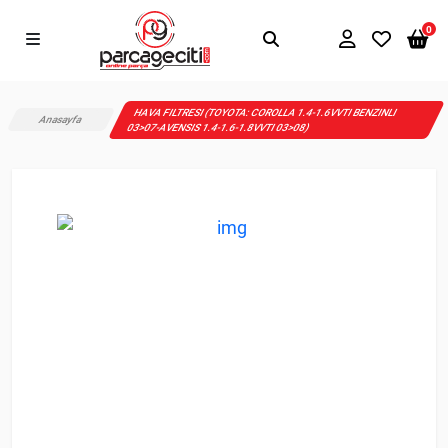
0
HAVA FILTRESI (TOYOTA: COROLLA 1.4-1.6VVTI BENZINLI
Anasayfa
03>07-AVENSIS 1.4-1.6-1.8VVTI 03>08)