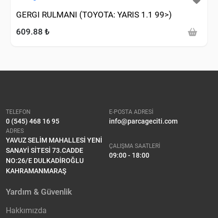
GERGI RULMANI (TOYOTA: YARIS 1.1 99>)
609.88 ₺
TELEFON
E-POSTA ADRESİ
0 (545) 468 16 95
info@parcageciti.com
ADRES
YAVUZ SELİM MAHALLESİ YENİ
ÇALIŞMA SAATLERİ
SANAYİ SİTESİ 73.CADDE
09:00 - 18:00
NO:26/E DULKADİROĞLU
KAHRAMANMARAŞ
Yardım & Güvenlik
Hakkımızda