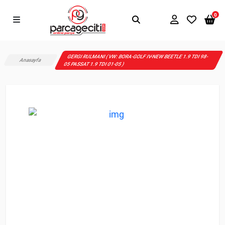
0
GERGI RULMANI ( VW: BORA-GOLF IV-NEW BEETLE 1.9 TDI 98-
Anasayfa
05 PASSAT 1.9 TDI 01-05 )