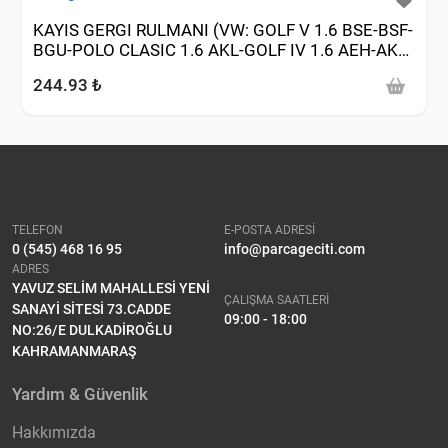
KAYIS GERGI RULMANI (VW: GOLF V 1.6 BSE-BSF-
BGU-POLO CLASIC 1.6 AKL-GOLF IV 1.6 AEH-AKL-
BFQ-PASSAT-JETTA 2.0FSI BLR 1.6 BSE-BSF)
244.93 ₺
TELEFON
E-POSTA ADRESİ
0 (545) 468 16 95
info@parcageciti.com
ADRES
YAVUZ SELİM MAHALLESİ YENİ
ÇALIŞMA SAATLERİ
SANAYİ SİTESİ 73.CADDE
09:00 - 18:00
NO:26/E DULKADİROĞLU
KAHRAMANMARAŞ
Yardım & Güvenlik
Hakkımızda