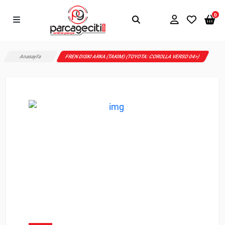
0
Anasayfa
FREN DISKI ARKA (TAKIM) (TOYOTA: COROLLA VERSO 04>)