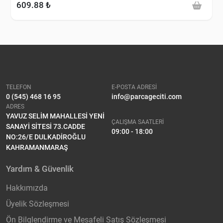
609.88 ₺
TELEFON
E-POSTA ADRESİ
0 (545) 468 16 95
info@parcageciti.com
ADRES
YAVUZ SELİM MAHALLESİ YENİ
ÇALIŞMA SAATLERİ
SANAYİ SİTESİ 73.CADDE
09:00 - 18:00
NO:26/E DULKADİROĞLU
KAHRAMANMARAŞ
Yardım & Güvenlik
Hakkımızda
Üyelik Sözleşmesi
Ön Bilglendirme ve Mesafeli Satış Sözleşmesi