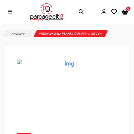
0
Anasayfa
FREN DISK BALATA ARKA (TOYOTA : C-HR 16>)