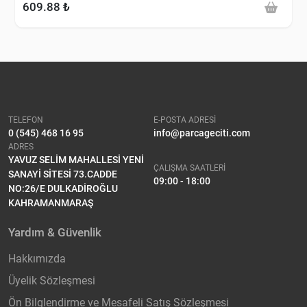
609.88 ₺
TELEFON
E-POSTA ADRESİ
0 (545) 468 16 95
info@parcageciti.com
ADRES
YAVUZ SELİM MAHALLESİ YENİ
ÇALIŞMA SAATLERİ
SANAYİ SİTESİ 73.CADDE
09:00 - 18:00
NO:26/E DULKADİROĞLU
KAHRAMANMARAŞ
Yardım & Güvenlik
Hakkımızda
Üyelik Sözleşmesi
Ön Bilglendirme ve Mesafeli Satış Sözleşmesi