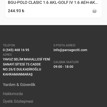
BGU-POLO CLASIC 1.6 AKL-GOLF IV 1.6 AEH-AKL-
BFQ-PASSAT-JETTA 2.0FSI BLR 1.6 BSE-BSF)
244.93 ₺
TELEFON
E-POSTA ADRESİ
0 (545) 468 16 95
info@parcageciti.com
ADRES
YAVUZ SELİM MAHALLESİ YENİ
ÇALIŞMA SAATLERİ
SANAYİ SİTESİ 73.CADDE
09:00 - 18:00
NO:26/E DULKADİROĞLU
KAHRAMANMARAŞ
Yardım & Güvenlik
Hakkımızda
Üyelik Sözleşmesi