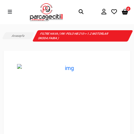
0
FILTRE HAVA ( VW: POLO HB 210-> 1.2 MOTORLAR
Anasayfa
SKODA:FABIA )