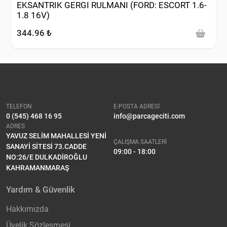
EKSANTRIK GERGI RULMANI (FORD: ESCORT 1.6-
1.8 16V)
344.96 ₺
TELEFON
E-POSTA ADRESİ
0 (545) 468 16 95
info@parcageciti.com
ADRES
YAVUZ SELİM MAHALLESİ YENİ
ÇALIŞMA SAATLERİ
SANAYİ SİTESİ 73.CADDE
09:00 - 18:00
NO:26/E DULKADİROĞLU
KAHRAMANMARAŞ
Yardım & Güvenlik
Hakkımızda
Üyelik Sözleşmesi