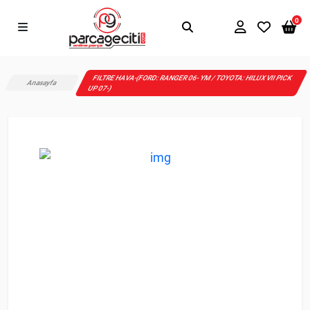
0
FILTRE HAVA-(FORD: RANGER 06- YM / TOYOTA: HILUX VII PICK
Anasayfa
UP 07-)