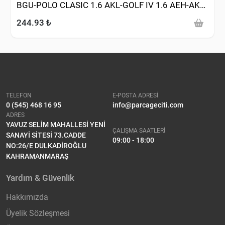
BGU-POLO CLASIC 1.6 AKL-GOLF IV 1.6 AEH-AKL-
BFQ-PASSAT-JETTA 2.0FSI BLR 1.6 BSE-BSF)
244.93 ₺
TELEFON
E-POSTA ADRESİ
0 (545) 468 16 95
info@parcageciti.com
ADRES
YAVUZ SELİM MAHALLESİ YENİ
ÇALIŞMA SAATLERİ
SANAYİ SİTESİ 73.CADDE
09:00 - 18:00
NO:26/E DULKADİROĞLU
KAHRAMANMARAŞ
Yardım & Güvenlik
Hakkımızda
Üyelik Sözleşmesi