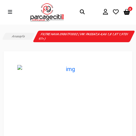
0
FILTRE HAVA 0986TF0002 ( VW: PASSAT;A 4;A6 1,8 1,8T 1,9TDI
Anasayfa
97> )