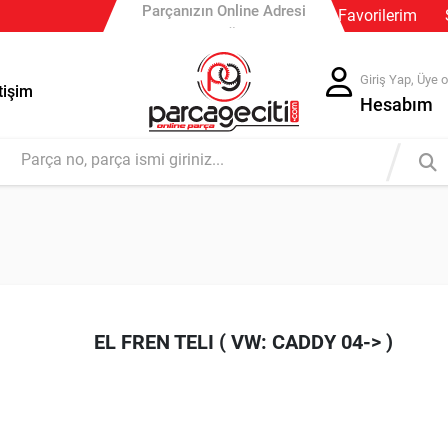
Parçanızın Online Adresi
Favorilerim
Güvenli Ödeme
Güvenli Ödeme
Ücretsiz İade
Giriş Yap, Üye o
tişim
Hesabım
EL FREN TELI ( VW: CADDY 04-> )