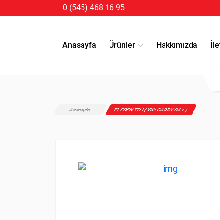
0 (545) 468 16 95
Anasayfa
Ürünler
Hakkımızda
İle
Anasayfa
EL FREN TELI ( VW: CADDY 04-> )