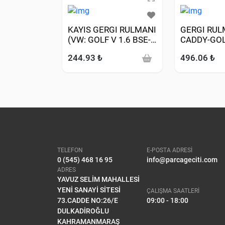
KAYIS GERGI RULMANI
GERGI RUL
(VW: GOLF V 1.6 BSE-
CADDY-GOLF
BSF-BGU-POLO
IV-PASSAT
244.93 ₺
496.06 ₺
CLASIC 1.6 AKL-GOLF
1.6-1.8-1.9T
IV 1.6 AEH-AKL-BFQ-
PASSAT-JETTA 2.0FSI
BLR 1.6 BSE-BSF)
TELEFON
E-POSTA ADRESİ
0 (545) 468 16 95
info@parcageciti.com
ADRES
YAVUZ SELİM MAHALLESİ
YENİ SANAYİ SİTESİ
ÇALIŞMA SAATLERİ
73.CADDE NO:26/E
09:00 - 18:00
DULKADİROĞLU
KAHRAMANMARAŞ