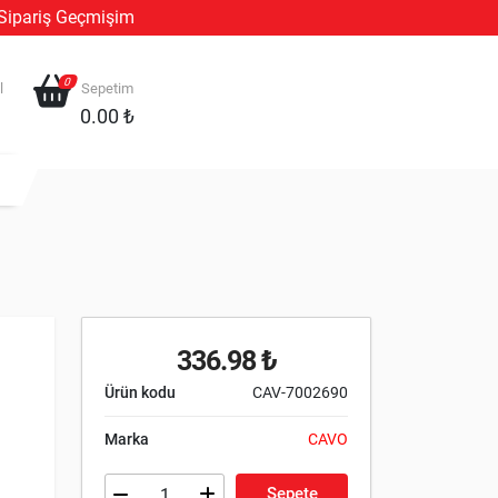
Sipariş Geçmişim
0
l
Sepetim
0.00 ₺
336.98 ₺
Ürün kodu
CAV-7002690
Marka
CAVO
Sepete