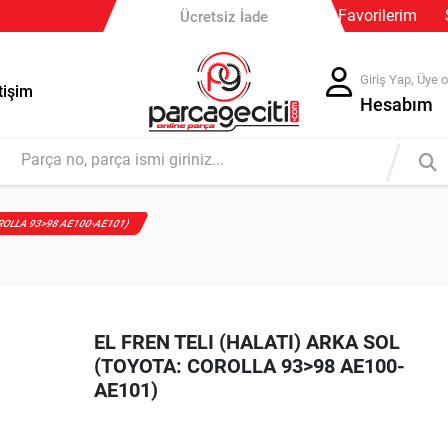
Güvenli Ödeme
Favorilerim
Ücretsiz İade
Giriş Yap, Üye o
tişim
Hesabım
OROLLA 93>98 AE100-AE101)
EL FREN TELI (HALATI) ARKA SOL
(TOYOTA: COROLLA 93>98 AE100-
AE101)