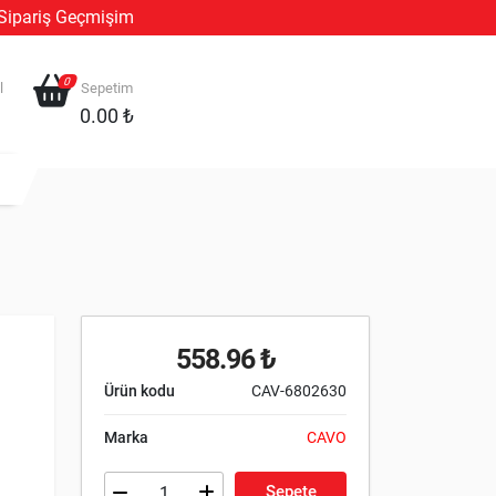
Sipariş Geçmişim
0
l
Sepetim
0.00 ₺
558.96 ₺
Ürün kodu
CAV-6802630
Marka
CAVO
Sepete