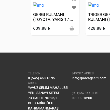
GERGI RULMANI
TRIGER GE
(TOYOTA: YARIS 1.1
RULMANI (
99>)
COROLLA 1
609.88 ₺
428.88 ₺
88>98)
TELEFON
E-POSTA ADRESİ
0 (545) 468 16 95
info@parcageciti.com
ADRES
YAVUZ SELİM MAHALLESİ
YENİ SANAYİ SİTESİ
ÇALIŞMA SAATLERİ
73.CADDE NO:26/E
09:00 - 18:00
DULKADİROĞLU
KAHRAMANMARAŞ