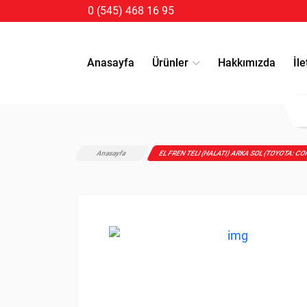
0 (545) 468 16 95
Anasayfa
Ürünler
Hakkımızda
İle
Anasayfa
EL FREN TELI (HALATI) ARKA SOL (TOYOTA: C