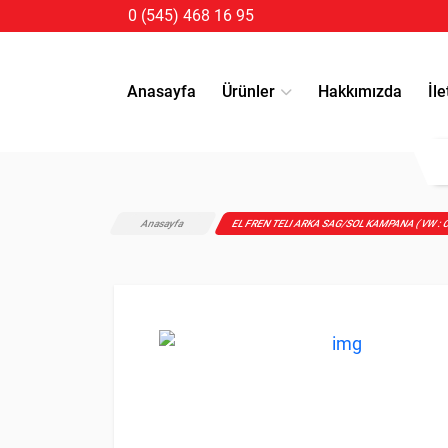
0 (545) 468 16 95
Anasayfa
Ürünler
Hakkımızda
İle
Anasayfa
EL FREN TELI ARKA SAG/SOL KAMPANA ( VW : C