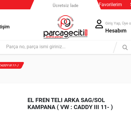
Favorilerim
Güvenli Ödeme
Ücretsiz İade
Giriş Yap, Üye o
tişim
Hesabım
ADDY III 11- )
EL FREN TELI ARKA SAG/SOL
KAMPANA ( VW : CADDY III 11- )