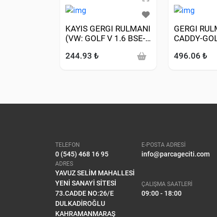
KAYIS GERGI RULMANI
GERGI RUL
(VW: GOLF V 1.6 BSE-
CADDY-GOLF
BSF-BGU-POLO
IV-PASSAT
244.93 ₺
496.06 ₺
CLASIC 1.6 AKL-GOLF
1.6-1.8-1.9T
IV 1.6 AEH-AKL-BFQ-
PASSAT-JETTA 2.0FSI
BLR 1.6 BSE-BSF)
TELEFON
E-POSTA ADRESİ
0 (545) 468 16 95
info@parcageciti.com
ADRES
YAVUZ SELİM MAHALLESİ
YENİ SANAYİ SİTESİ
ÇALIŞMA SAATLERİ
73.CADDE NO:26/E
09:00 - 18:00
DULKADİROĞLU
KAHRAMANMARAŞ