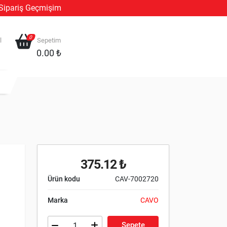
Sipariş Geçmişim
0
l
Sepetim
0.00 ₺
375.12 ₺
Ürün kodu
CAV-7002720
Marka
CAVO
Sepete