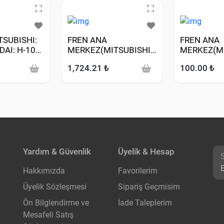
TSUBISHI:
FREN ANA
FREN ANA
DAI: H-100
MERKEZ(MITSUBISHI:L200
MERKEZ(MI
ICKUP
23,81 MM 90>99
CR 07> ABS
1,724.21 ₺
100.00 ₺
MM
Yardım & Güvenlik
Üyelik & Hesap
Hakkımızda
Favorilerim
Üyelik Sözleşmesi
Sipariş Geçmisim
Ön Bilglendirme ve
İade Taleplerim
Mesafeli Satış