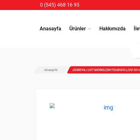
0 (545) 468 16 95
Anasayfa
Ürünler
Hakkımızda
İle
Anasayfa
DEBRIYAJ UST MERKEZ(MITSUBISHI:L200 90>9