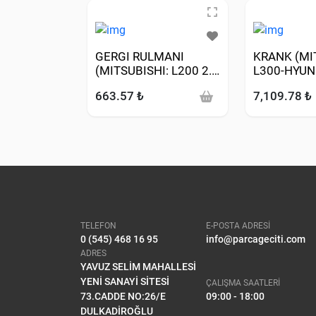
GERGI RULMANI
KRANK (MI
(MITSUBISHI: L200 2.5
L300-HYUN
DI-D 05-15 )
MINIBUS P
663.57 ₺
7,109.78 ₺
D4BB)
TELEFON
E-POSTA ADRESİ
0 (545) 468 16 95
info@parcageciti.com
ADRES
YAVUZ SELİM MAHALLESİ
YENİ SANAYİ SİTESİ
ÇALIŞMA SAATLERİ
73.CADDE NO:26/E
09:00 - 18:00
DULKADİROĞLU