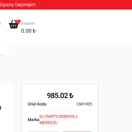
Sipariş Geçmişim
0
l
Sepetim
0.00 ₺
985.02 ₺
Ürün kodu
CM1005
0
DJ PARTS DEBRIYAJ
Marka
MERKEZL