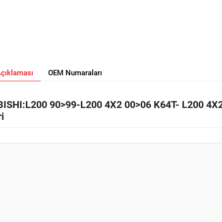
Açıklaması
OEM Numaraları
SHI:L200 90>99-L200 4X2 00>06 K64T- L200 4X
i