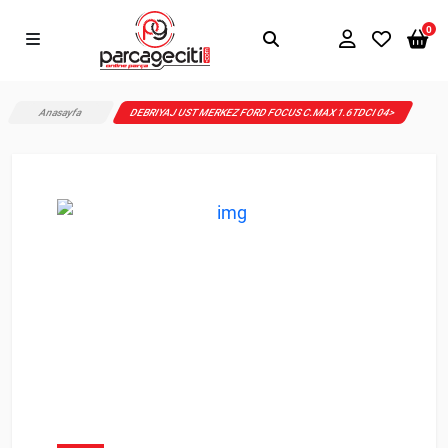
0
Anasayfa
DEBRIYAJ UST MERKEZ FORD FOCUS C.MAX 1.6TDCI 04>