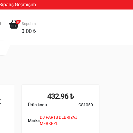
Sipariş Geçmişim
0
l
Sepetim
0.00 ₺
432.96 ₺
X
Ürün kodu
CS1050
DJ PARTS DEBRIYAJ
Marka
MERKEZL