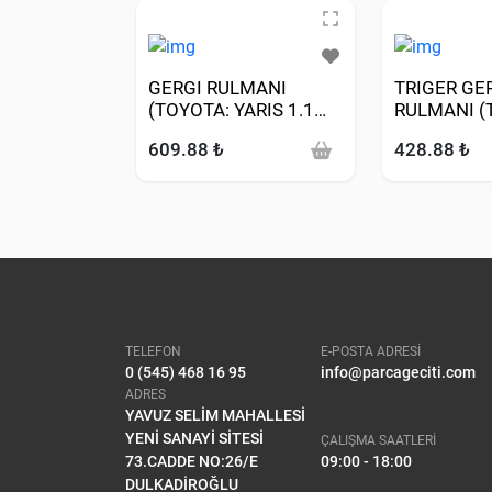
GERGI RULMANI
TRIGER GE
(TOYOTA: YARIS 1.1
RULMANI (
99>)
COROLLA 1
609.88 ₺
428.88 ₺
88>98)
TELEFON
E-POSTA ADRESİ
0 (545) 468 16 95
info@parcageciti.com
ADRES
YAVUZ SELİM MAHALLESİ
YENİ SANAYİ SİTESİ
ÇALIŞMA SAATLERİ
73.CADDE NO:26/E
09:00 - 18:00
DULKADİROĞLU