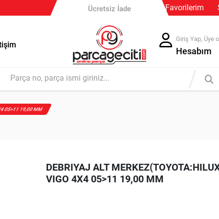
Favorilerim
Ücretsiz İade
Giriş Yap, Üye o
tişim
Hesabım
X4 05>11 19,00 MM
DEBRIYAJ ALT MERKEZ(TOYOTA:HILU
VIGO 4X4 05>11 19,00 MM