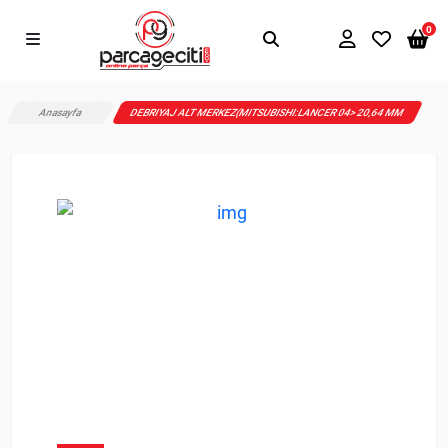
0
Anasayfa
DEBRIYAJ ALT MERKEZ(MITSUBISHI:LANCER 04> 20,64 MM