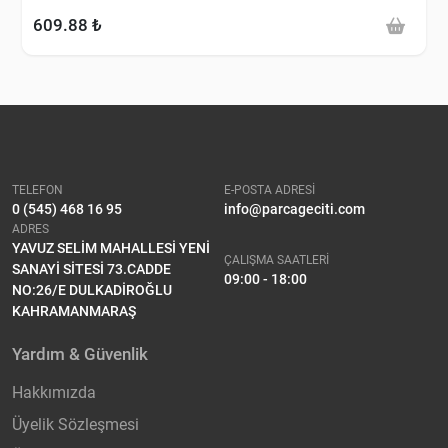
609.88 ₺
TELEFON
E-POSTA ADRESİ
0 (545) 468 16 95
info@parcageciti.com
ADRES
YAVUZ SELİM MAHALLESİ YENİ
ÇALIŞMA SAATLERİ
SANAYİ SİTESİ 73.CADDE
09:00 - 18:00
NO:26/E DULKADİROĞLU
KAHRAMANMARAŞ
Yardım & Güvenlik
Hakkımızda
Üyelik Sözleşmesi