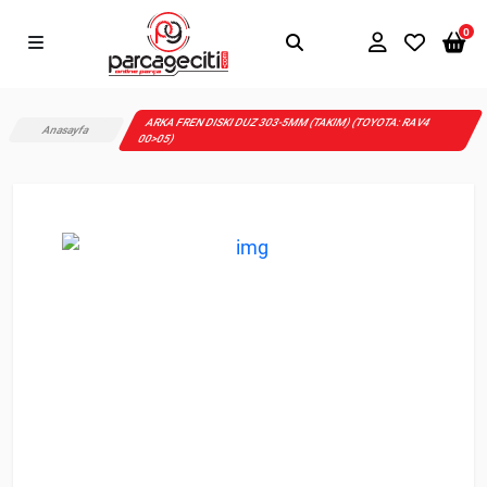
0
ARKA FREN DISKI DUZ 303-5MM (TAKIM) (TOYOTA: RAV4
Anasayfa
00>05)